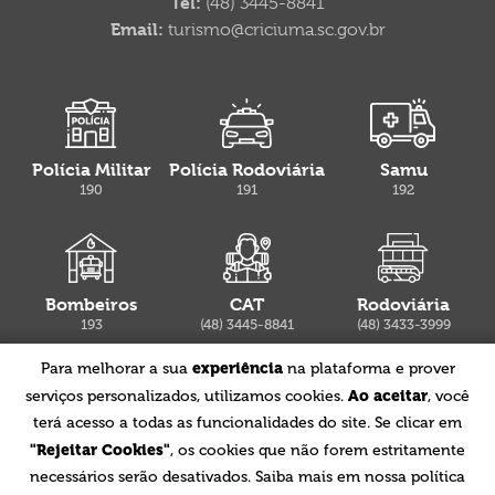
Tel:
(48) 3445-8841
Email:
turismo@criciuma.sc.gov.br
Polícia Militar
Polícia Rodoviária
Samu
190
191
192
Bombeiros
CAT
Rodoviária
193
(48) 3445-8841
(48) 3433-3999
experiência
Para melhorar a sua
na plataforma e prover
Ao aceitar
serviços personalizados, utilizamos cookies.
, você
terá acesso a todas as funcionalidades do site. Se clicar em
Aeroporto
"Rejeitar Cookies"
, os cookies que não forem estritamente
(48) 3624-8800
necessários serão desativados. Saiba mais em nossa política