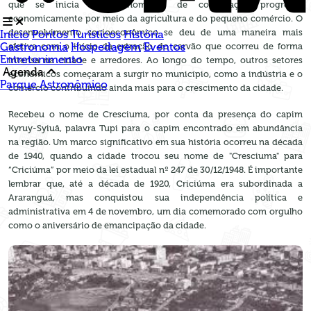
que se inicia nesse momento de colonização progrediu
economicamente por meio da agricultura e do pequeno comércio. O
desenvolvimento socioeconômico se deu de uma maneira mais
Início
Pontos Turísticos
História
Gastronomia
Hospedagem
Eventos
efetiva com o início da extração do carvão que ocorreu de forma
Entretenimento
intensa na cidade e arredores. Ao longo do tempo, outros setores
Agenda
econômicos começaram a surgir no município, como a indústria e o
Parque Astronômico
comércio contribuindo ainda mais para o crescimento da cidade.
Recebeu o nome de Cresciuma, por conta da presença do capim
Kyruy-Syiuâ, palavra Tupi para o capim encontrado em abundância
na região. Um marco significativo em sua história ocorreu na década
de 1940, quando a cidade trocou seu nome de "Cresciuma" para
“Criciúma” por meio da lei estadual nº 247 de 30/12/1948. É importante
lembrar que, até a década de 1920, Criciúma era subordinada a
Araranguá, mas conquistou sua independência política e
administrativa em 4 de novembro, um dia comemorado com orgulho
como o aniversário de emancipação da cidade.