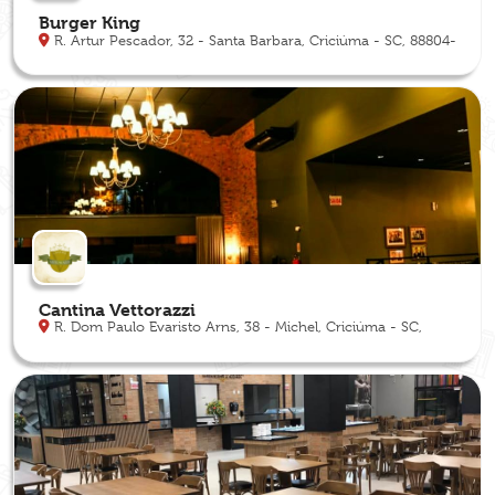
Burger King
R. Artur Pescador, 32 - Santa Barbara, Criciúma - SC, 88804-
030
Cantina Vettorazzi
R. Dom Paulo Evaristo Arns, 38 - Michel, Criciúma - SC,
88803-090